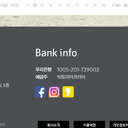
12
[처음]
[이전]
11
13
14
15
16
17
18
19
20
[다음]
[끝
회사소개
이용약관
개인정보