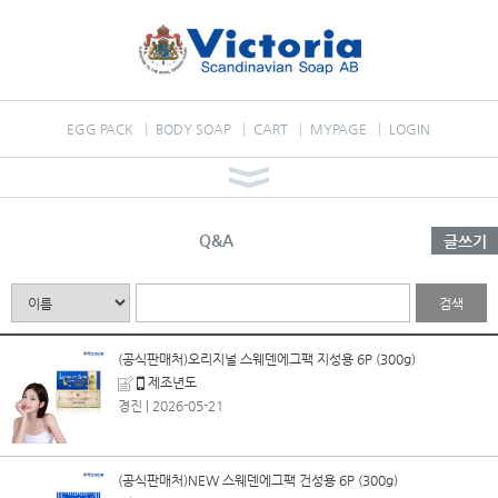
EGG PACK
BODY SOAP
CART
MYPAGE
LOGIN
Q&A
글쓰기
검색
(공식판매처)오리지널 스웨덴에그팩 지성용 6P (300g)
제조년도
경진
| 2026-05-21
(공식판매처)NEW 스웨덴에그팩 건성용 6P (300g)